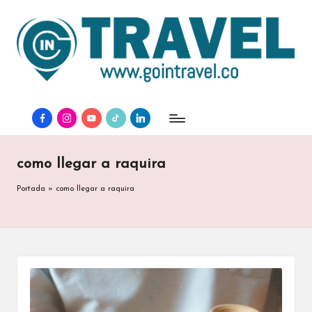
facebook
instagram
youtube
tiktok
linkedin
como llegar a raquira
Portada
»
como llegar a raquira