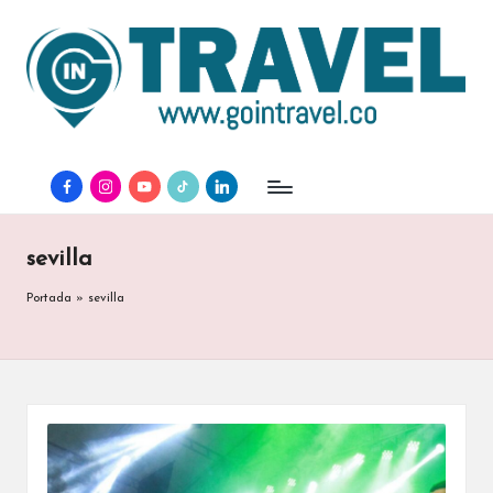
facebook
instagram
youtube
tiktok
linkedin
sevilla
Portada
»
sevilla