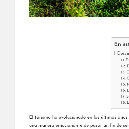
En es
Descu
Ex
D
E
C
N
D
S
E
El turismo ha evolucionado en los últimos años
una manera emocionante de pasar un fin de sema