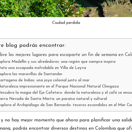
Ciudad perdida
te blog podrás encontrar:
bre los mejores lugares para escaparte un fin de semana en Co
plora Medellín y sus alrededores: una región que siempre inspira
ate una escapada inolvidable en Villa de Leyva
xplora las maravillas de Santander
artagena de Indias: una joya colonial junto al mar
aturaleza impresionante en el Parque Nacional Natural Chingaza
escubre la magia del Eje Cafetero: donde la naturaleza y el café se encu
ierra Nevada de Santa Marta: un paraíso natural y cultural
xplora el Archipiélago de San Bernardo: tesoros escondidos en el Mar Ca
, y no hay mejor momento que ahora para planificar una salida
na, podrás encontrar diversos destinos en Colombia que ofre