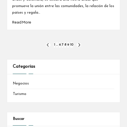
promueve la unión entre las comunidades, la relación de los
países y regala…
Read More
Paginación
1
…
6
7
8
9
10
PREVIOUS
NEXT
PAGE
PAGE
de
entradas
Categorías
Negocios
Turismo
Buscar